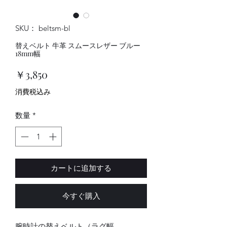
SKU： beltsm-bl
替えベルト 牛革 スムースレザー ブルー
18mm幅
価
￥3,850
格
消費税込み
数量
*
カートに追加する
今すぐ購入
腕時計の替えベルト（ラグ幅