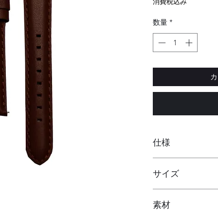
格
消費税込み
数量
*
カ
仕様
イージーレバー
サイズ
ベルト裏面のタッ
簡単にベルトの付
素材
ラグ幅：18mm