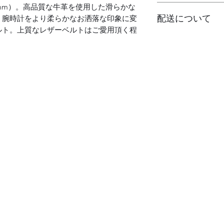
mm）。高品質な牛革を使用した滑らかな
レザー（牛革）
配送について
。腕時計をより柔らかなお洒落な印象に変
ルト。上質なレザーベルトはご愛用頂く程
替えベルト単品
発送となります