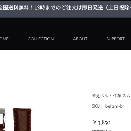
​全国送料無料！
​13時までのご注文は即日発送（土日祝除
OME
COLLECTION
ABOUT
SUPPORT
替えベルト 牛革 スム
SKU： beltsm-br
価
￥3,850