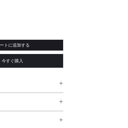
ートに追加する
今すぐ購入
を採用
チレバーをスライドさせることで
け替えが可能となっております。