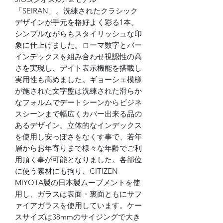
「SEIRAN」。洗練されたクラシック
デザインが手元を格好よく彩る1本。
シンプルながらもスタイリッシュな印
象に仕上げました。ローマ数字とバー
インデックスを組み合わせ視認性の高
さを実現し、デイト表示機能を搭載し
実用性も高めました。ギョーシェ模様
が施された文字盤は洗練された滑らか
なフォルムでデートシーンからビジネ
スシーンまで幅広くカバー出来る品の
あるデザイン。立体的なインデックス
を使用し安っぽさをなくす事で、若年
層からお年寄りまで様々な年齢でご利
用頂く事が可能となりました。各部位
に使う素材にも拘り、CITIZEN
MIYOTA製の日本製ムーブメントを使
用し、ガラスは表面・裏面ともにサフ
ァイアガラスを使用しています。ケー
スサイズは38mmのサイジングで大き