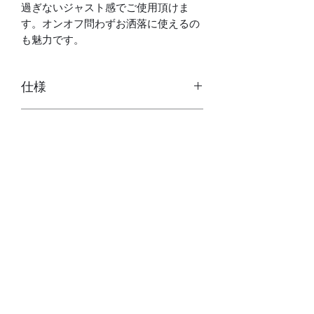
過ぎないジャスト感でご使用頂けま
す。オンオフ問わずお洒落に使えるの
も魅力です。
仕様
自動巻き(手巻き付、ハック機能付
付属品
き)
裏蓋スケルトン
専用ボックス
ムーブメント：CITIZEN MIYOTA製
サイズ
保証書（1年保証）、説明書
国産ムーブメント - Cal.8215
磨き用セーム革（オリジナルサイト
サファイアガラス（両面）
ケース：約38×38×12mm（ラグ、
のみ）
10気圧防水、日付表示、
素材
リューズ除く）
ブランド手提げ袋（オリジナルサイ
日差：約-20～+40秒
腕回り：約15～20cm
トのみ）
駆動時間：最大約40H
風防：サファイアガラス（両面）
ラグ幅：18mm
ケース：316Lステンレス
ベルト：レザー（牛革）
プライバシーポリシー ＞
特定商取引法に基づく表記 ＞