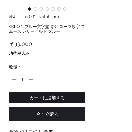
SKU： jios001-svblbl-smtbl
SEIRAN ブルー文字盤 青針 ローマ数字 ス
ムース レザーベルト ブルー
価
￥33,000
格
消費税込み
数量
*
カートに追加する
今すぐ購入
JIOS(ジオス)の1stモデル