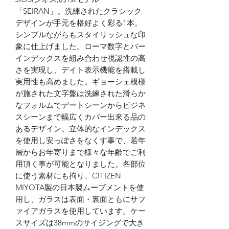
「SEIRAN」。洗練されたクラシック
デザインが手元を格好よく彩る1本。
シンプルながらもスタイリッシュな印
象に仕上げました。ローマ数字とバー
インデックスを組み合わせ視認性の高
さを実現し、デイト表示機能を搭載し
実用性も高めました。ギョーシェ模様
が施された文字盤は洗練された滑らか
なフォルムでデートシーンからビジネ
スシーンまで幅広くカバー出来る品の
あるデザイン。立体的なインデックス
を使用し安っぽさをなくす事で、若年
層からお年寄りまで様々な年齢でご利
用頂く事が可能となりました。各部位
に使う素材にも拘り、CITIZEN
MIYOTA製の日本製ムーブメントを使
用し、ガラスは表面・裏面ともにサフ
ァイアガラスを使用しています。ケー
スサイズは38mmのサイジングで大き