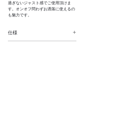
過ぎないジャスト感でご使用頂けま
す。オンオフ問わずお洒落に使えるの
も魅力です。
仕様
自動巻き(手巻き付、ハック機能付
付属品
き)
裏蓋スケルトン
専用ボックス
ムーブメント：CITIZEN MIYOTA製
サイズ
保証書（1年保証）、説明書
国産ムーブメント - Cal.8215
磨き用セーム革（オリジナルサイト
サファイアガラス（両面）
ケース：約38×38×12mm（ラグ、
のみ）
10気圧防水、日付表示、
素材
リューズ除く）
ブランド手提げ袋（オリジナルサイ
日差：約-20～+40秒
腕回り：約15～20cm
トのみ）
駆動時間：最大約40H
風防：サファイアガラス（両面）
ラグ幅：18mm
ケース：316Lステンレス
ベルト：レザー（牛革）
プライバシーポリシー ＞
特定商取引法に基づく表記 ＞