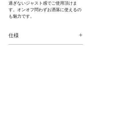
過ぎないジャスト感でご使用頂けま
す。オンオフ問わずお洒落に使えるの
も魅力です。
仕様
自動巻き(手巻き付、ハック機能付
付属品
き)
裏蓋スケルトン
専用ボックス
ムーブメント：CITIZEN MIYOTA製
サイズ
保証書（1年保証）、説明書
国産ムーブメント - Cal.8215
磨き用セーム革（オリジナルサイト
サファイアガラス（両面）
ケース：約38×38×12mm（ラグ、
のみ）
10気圧防水、日付表示、
素材
リューズ除く）
ブランド手提げ袋（オリジナルサイ
日差：約-20～+40秒
腕回り：約15～20cm
トのみ）
駆動時間：最大約40H
風防：サファイアガラス（両面）
ラグ幅：18mm
ケース：316Lステンレス
ベルト：レザー（牛革）
プライバシーポリシー ＞
特定商取引法に基づく表記 ＞