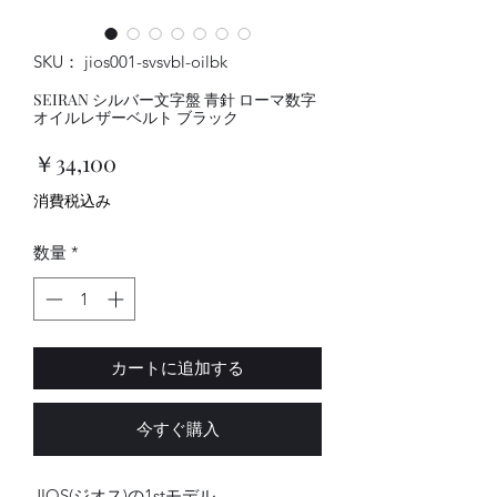
SKU： jios001-svsvbl-oilbk
SEIRAN シルバー文字盤 青針 ローマ数字
オイルレザーベルト ブラック
価
￥34,100
格
消費税込み
数量
*
カートに追加する
今すぐ購入
JIOS(ジオス)の1stモデル