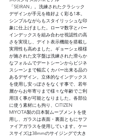
「SEIRAN」。洗練されたクラシック
デザインが手元を格好よく彩る1本。
シンプルながらもスタイリッシュな印
象に仕上げました。ローマ数字とバー
インデックスを組み合わせ視認性の高
さを実現し、デイト表示機能を搭載し
実用性も高めました。ギョーシェ模様
が施された文字盤は洗練された滑らか
なフォルムでデートシーンからビジネ
スシーンまで幅広くカバー出来る品の
あるデザイン。立体的なインデックス
を使用し安っぽさをなくす事で、若年
層からお年寄りまで様々な年齢でご利
用頂く事が可能となりました。各部位
に使う素材にも拘り、CITIZEN
MIYOTA製の日本製ムーブメントを使
用し、ガラスは表面・裏面ともにサフ
ァイアガラスを使用しています。ケー
スサイズは38mmのサイジングで大き