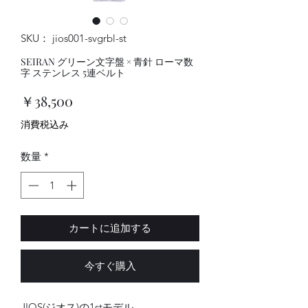
SKU： jios001-svgrbl-st
SEIRAN グリーン文字盤 × 青針 ローマ数
字 ステンレス 5連ベルト
価
￥38,500
格
消費税込み
数量
*
カートに追加する
今すぐ購入
JIOS(ジオス)の1stモデル