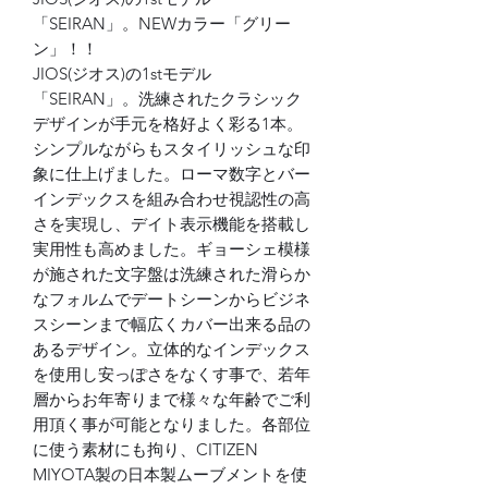
「SEIRAN」。NEWカラー「グリー
ン」！！
JIOS(ジオス)の1stモデル
「SEIRAN」。洗練されたクラシック
デザインが手元を格好よく彩る1本。
シンプルながらもスタイリッシュな印
象に仕上げました。ローマ数字とバー
インデックスを組み合わせ視認性の高
さを実現し、デイト表示機能を搭載し
実用性も高めました。ギョーシェ模様
が施された文字盤は洗練された滑らか
なフォルムでデートシーンからビジネ
スシーンまで幅広くカバー出来る品の
あるデザイン。立体的なインデックス
を使用し安っぽさをなくす事で、若年
層からお年寄りまで様々な年齢でご利
用頂く事が可能となりました。各部位
に使う素材にも拘り、CITIZEN
MIYOTA製の日本製ムーブメントを使