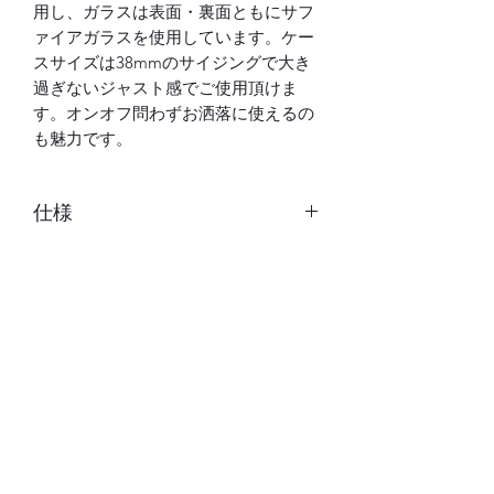
用し、ガラスは表面・裏面ともにサフ
ァイアガラスを使用しています。ケー
スサイズは38mmのサイジングで大き
過ぎないジャスト感でご使用頂けま
す。オンオフ問わずお洒落に使えるの
も魅力です。
仕様
自動巻き(手巻き付、ハック機能付
付属品
き)
裏蓋スケルトン
専用ボックス
ムーブメント：CITIZEN MIYOTA製
サイズ
保証書（1年保証）、説明書
国産ムーブメント - Cal.8215
磨き用セーム革（オリジナルサイト
サファイアガラス（両面）
ケース：約38×38×12mm（ラグ、
のみ）
10気圧防水、日付表示、
素材
リューズ除く）
ブランド手提げ袋（オリジナルサイ
日差：約-20～+40秒
腕回り：約15～20cm
トのみ）
駆動時間：最大約40H
風防：サファイアガラス（両面）
ラグ幅：18mm