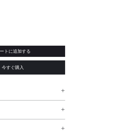
ートに追加する
今すぐ購入
付、ハック機能付き)
TIZEN MIYOTA製 国産ムーブメ
証）、説明書
ス（両面）