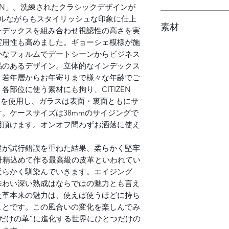
磨き用セーム革
10気圧防水、日
EIRAN」。洗練されたクラシックデザインが
ケース：約38×
ブランド手提げ
日差：約-20～+
プルながらもスタイリッシュな印象に仕上
素材
腕回り：約15～1
駆動時間：最大約
ンデックスを組み合わせ視認性の高さを実
ラグ幅：18mm
実用性も高めました。ギョーシェ模様が施
風防：サファイ
かなフォルムでデートシーンからビジネス
ケース：316L
品のあるデザイン。立体的なインデックス
ベルト：栃木レ
、若年層からお年寄りまで様々な年齢でご
部位に使う素材にも拘り、CITIZEN
ントを使用し、ガラスは表面・裏面ともにサ
。ケースサイズは38mmのサイジングで
用頂けます。オンオフ問わずお洒落に使え
達が試行錯誤を重ねた結果、柔らかく堅牢
丹精込めて作る最高級の皮革といわれてい
柔らかく馴染んでいきます。エイジング
味わい深い熟成はならではの魅力とも言え
た革本来の魅力は、使えば使うほどに持ち
ことです。この風合いの変化を楽しんでみ
だけの革”に進化する世界にひとつだけの