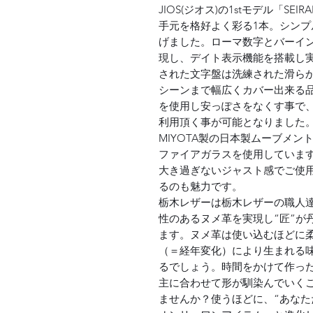
JIOS(ジオス)の1stモデル「S
手元を格好よく彩る1本。シン
げました。ローマ数字とバーイ
現し、デイト表示機能を搭載し
された文字盤は洗練された滑ら
シーンまで幅広くカバー出来る
を使用し安っぽさをなくす事で
利用頂く事が可能となりました。各
MIYOTA製の日本製ムーブメ
ファイアガラスを使用しています
大き過ぎないジャスト感でご使
るのも魅力です。
栃木レザーは栃木レザーの職人
性のあるヌメ革を実現し“匠”が
ます。ヌメ革は使い込むほどに
（＝経年変化）により生まれる
るでしょう。時間をかけて作っ
主に合わせて形が馴染んでいく
ませんか？使うほどに、“あなた