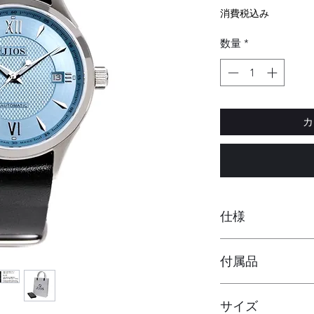
格
消費税込み
数量
*
カ
仕様
自動巻き(手巻き
付属品
裏蓋スケルトン
ムーブメント：CI
専用ボックス
ント - Cal.8215
サイズ
保証書（1年保
サファイアガラ